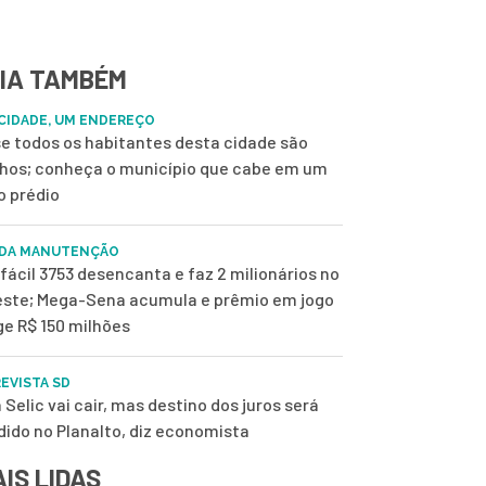
IA TAMBÉM
CIDADE, UM ENDEREÇO
e todos os habitantes desta cidade são
nhos; conheça o município que cabe em um
o prédio
 DA MANUTENÇÃO
fácil 3753 desencanta e faz 2 milionários no
ste; Mega-Sena acumula e prêmio em jogo
ge R$ 150 milhões
EVISTA SD
 Selic vai cair, mas destino dos juros será
dido no Planalto, diz economista
IS LIDAS