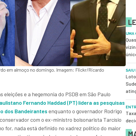
LE
UMA 
Quas
vizi
únic
ordo em almoço no domingo. Imagem: Flickr/Ricardo
SAIU
Loto
Sude
atin
as eleições e a hegemonia do PSDB em São Paulo
paulistano Fernando Haddad (PT) lidera as pesquisas
ENTR
io dos Bandeirantes
enquanto o governador Rodrigo
Taxa
 conservador com o ex-ministro bolsonarista Tarcísio
deci
o for, nada está definido no xadrez político do maior
MA