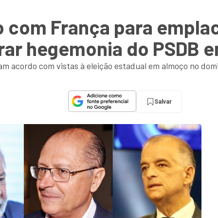
o com França para empla
brar hegemonia do PSDB 
am acordo com vistas à eleição estadual em almoço no dom
Salvar