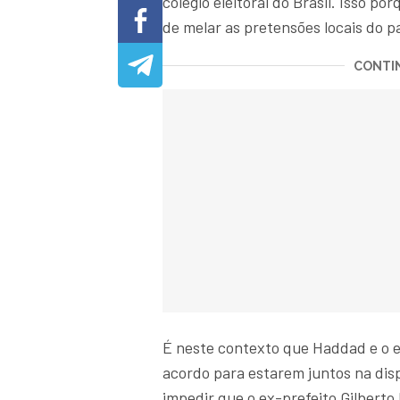
colégio eleitoral do Brasil. Isso 
de melar as pretensões locais do p
CONTIN
É neste contexto que Haddad e o
acordo para estarem juntos na di
impedir que o ex-prefeito Gilberto