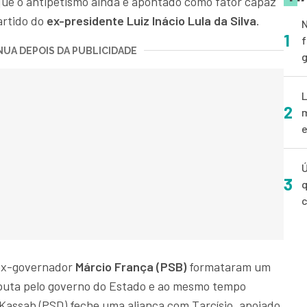
porque o antipetismo ainda é apontado como fator capaz
artido do
ex-presidente Luiz Inácio Lula da Silva
.
N
1
f
UA DEPOIS DA PUBLICIDADE
g
L
2
m
e
Ú
3
q
 ex-governador
Márcio França (PSB)
formataram um
sputa pelo governo do Estado e ao mesmo tempo
 Kassab (PSD) feche uma aliança com Tarcísio, apoiado