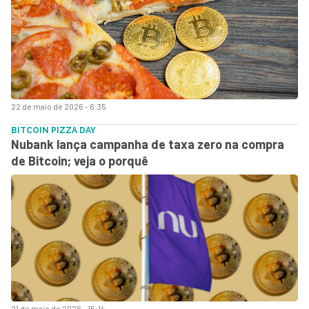
22 de maio de 2026 - 6:35
BITCOIN PIZZA DAY
Nubank lança campanha de taxa zero na compra
de Bitcoin; veja o porquê
21 de maio de 2026 - 15:14