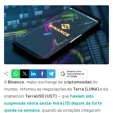
A
Binance
, maior exchange de
criptomoedas
do
mundo, retomou as negociações da
Terra (LUNA)
e da
stablecoin
TerraUSD (UST)
— que
haviam sido
suspensas nesta sexta-feira (13) depois da forte
queda na semana
, quando as cotações chegaram