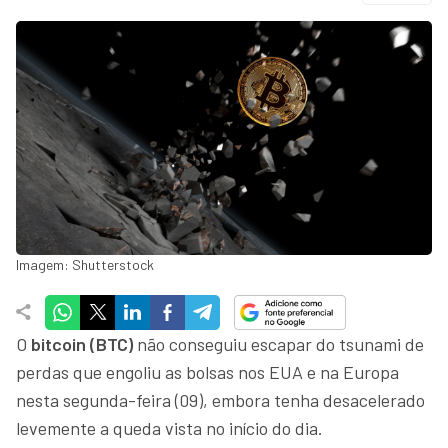
Imagem: Shutterstock
O
bitcoin (BTC)
não conseguiu escapar do tsunami de
perdas que engoliu as bolsas nos EUA e na Europa
nesta segunda-feira (09), embora tenha desacelerado
levemente a queda vista no início do dia.