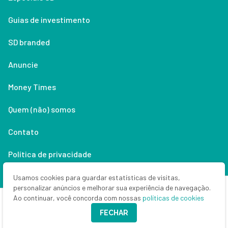
Guias de investimento
SD branded
Anuncie
Money Times
Quem (não) somos
Contato
Política de privacidade
Lifestyle
Usamos cookies para guardar estatísticas de visitas,
personalizar anúncios e melhorar sua experiência de navegação.
Ao continuar, você concorda com nossas
políticas de cookies
Copyright © 2026 Seu Dinheiro. Todos os direitos reservados.
FECHAR
CNPJ: 33.523.405/0001-63