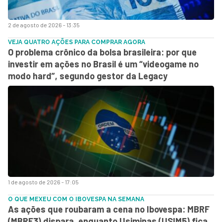
2 de agosto de 2026 - 13:35
VEJA QUATRO AÇÕES PARA COMPRAR AGORA
O problema crônico da bolsa brasileira: por que
investir em ações no Brasil é um “videogame no
modo hard”, segundo gestor da Legacy
1 de agosto de 2026 - 17:05
O QUE MEXEU COM O IBOVESPA NA SEMANA
As ações que roubaram a cena no Ibovespa: MBRF
(MBRF3) dispara, enquanto Usiminas (USIM5) fica