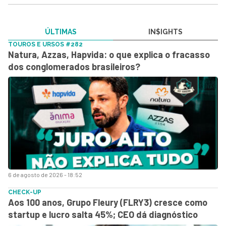
ÚLTIMAS
IN$IGHTS
TOUROS E URSOS #282
Natura, Azzas, Hapvida: o que explica o fracasso
dos conglomerados brasileiros?
6 de agosto de 2026 - 18:52
CHECK-UP
Aos 100 anos, Grupo Fleury (FLRY3) cresce como
startup e lucro salta 45%; CEO dá diagnóstico