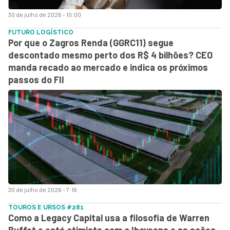
30 de julho de 2026 - 10:00
FUTURO LOGÍSTICO
Por que o Zagros Renda (GGRC11) segue
descontado mesmo perto dos R$ 4 bilhões? CEO
manda recado ao mercado e indica os próximos
passos do FII
30 de julho de 2026 - 7:16
TOUROS E URSOS #281
Como a Legacy Capital usa a filosofia de Warren
Buffet e está otimista com o Ibovespa e as ações