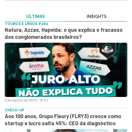
ÚLTIMAS
IN$IGHTS
TOUROS E URSOS #282
Natura, Azzas, Hapvida: o que explica o fracasso
dos conglomerados brasileiros?
6 de agosto de 2026 - 18:52
CHECK-UP
Aos 100 anos, Grupo Fleury (FLRY3) cresce como
startup e lucro salta 45%; CEO dá diagnóstico