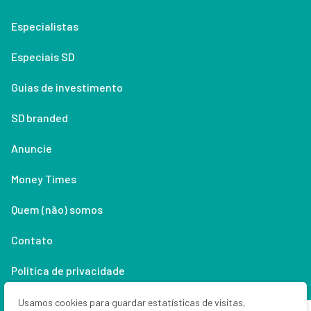
Especialistas
Especiais SD
Guias de investimento
SD branded
Anuncie
Money Times
Quem (não) somos
Contato
Política de privacidade
Lifestyle
Usamos cookies para guardar estatísticas de visitas,