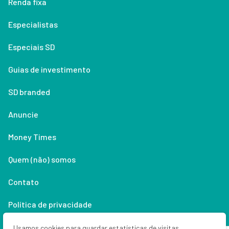
Renda fixa
Especialistas
Especiais SD
Guias de investimento
SD branded
Anuncie
Money Times
Quem (não) somos
Contato
Política de privacidade
Lifestyle
Usamos cookies para guardar estatísticas de visitas,