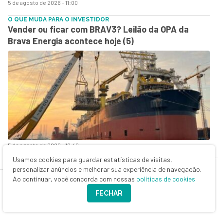
5 de agosto de 2026 - 11:00
O QUE MUDA PARA O INVESTIDOR
Vender ou ficar com BRAV3? Leilão da OPA da
Brava Energia acontece hoje (5)
5 de agosto de 2026 - 10:40
Usamos cookies para guardar estatísticas de visitas,
ENDIVIDADA
personalizar anúncios e melhorar sua experiência de navegação.
Mais uma: Alliança Saúde (AALR3) pede
Ao continuar, você concorda com nossas
políticas de cookies
recuperação extrajudicial para renegociar R$ 1,1
FECHAR
bilhão em dívidas