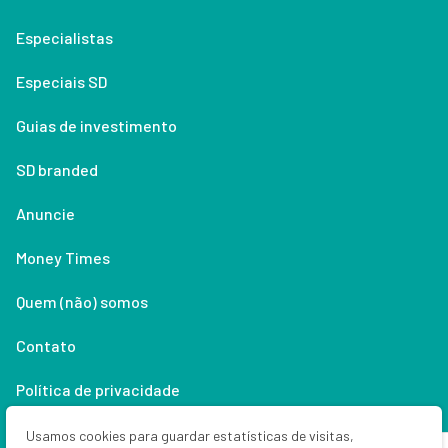
Especialistas
Especiais SD
Guias de investimento
SD branded
Anuncie
Money Times
Quem (não) somos
Contato
Política de privacidade
Lifestyle
Usamos cookies para guardar estatísticas de visitas,