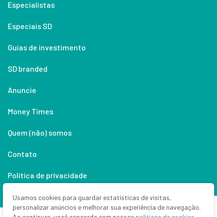
Especialistas
Especiais SD
Guias de investimento
SD branded
Anuncie
Money Times
Quem (não) somos
Contato
Política de privacidade
Lifestyle
Usamos cookies para guardar estatísticas de visitas,
personalizar anúncios e melhorar sua experiência de navegação.
Ao continuar, você concorda com nossas
políticas de cookies