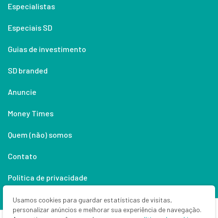
Especialistas
Especiais SD
Guias de investimento
SD branded
Anuncie
Money Times
Quem (não) somos
Contato
Política de privacidade
Lifestyle
Usamos cookies para guardar estatísticas de visitas,
personalizar anúncios e melhorar sua experiência de navegação.