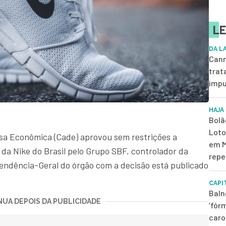
LE
DA L
Cann
trat
impu
HAJA
Bolã
Loto
sa Econômica (Cade) aprovou sem restrições a
em M
 da Nike do Brasil pelo Grupo SBF, controlador da
repe
endência-Geral do órgão com a decisão está publicado
CAPI
Baln
UA DEPOIS DA PUBLICIDADE
‘fór
caro