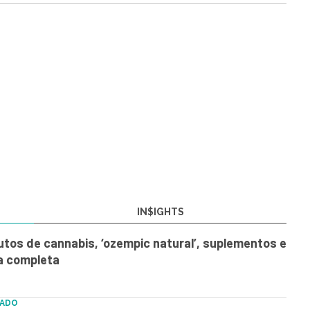
IN$IGHTS
utos de cannabis, ‘ozempic natural’, suplementos e
ta completa
ZADO