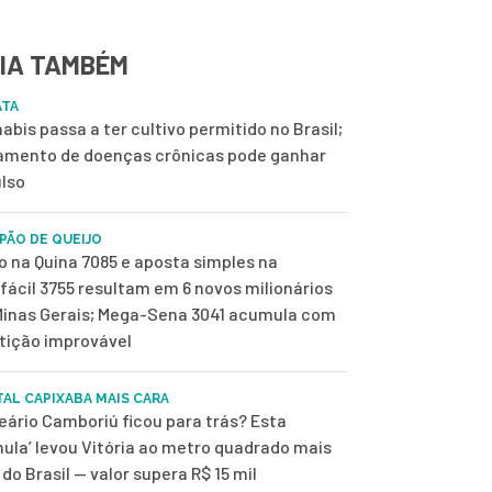
IA TAMBÉM
ATA
abis passa a ter cultivo permitido no Brasil;
amento de doenças crônicas pode ganhar
lso
 PÃO DE QUEIJO
o na Quina 7085 e aposta simples na
fácil 3755 resultam em 6 novos milionários
inas Gerais; Mega-Sena 3041 acumula com
tição improvável
TAL CAPIXABA MAIS CARA
eário Camboriú ficou para trás? Esta
mula’ levou Vitória ao metro quadrado mais
 do Brasil — valor supera R$ 15 mil