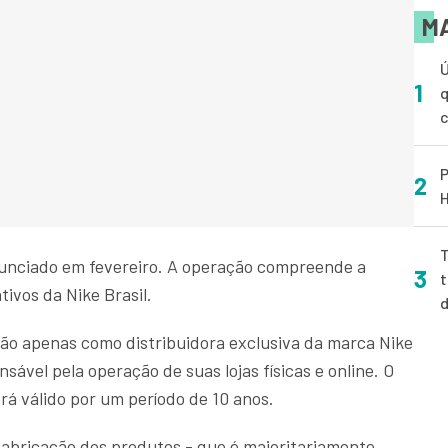
MA
Ú
1
q
P
2
H
T
nunciado em fevereiro. A operação compreende a
3
t
tivos da Nike Brasil.
não apenas como distribuidora exclusiva da marca Nike
ável pela operação de suas lojas físicas e online. O
erá válido por um período de 10 anos.
fabricação dos produtos - que é majoritariamente