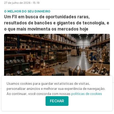
27 de julho de 2026 - 15:19
O MELHOR DO SEU DINHEIRO
Um FII em busca de oportunidades raras,
resultados de bancões e gigantes de tecnologia, e
o que mais movimenta os mercados hoje
Usamos cookies para guardar estatísticas de visitas,
27 de julho de 2026 - 8:29
personalizar anúncios e melhorar sua experiência de navegação.
DÉCIMO ANDAR
Ao continuar, você concorda com nossas
políticas de cookies
A recuperação silenciosa dos escritórios
FECHAR
paulistanos — e as oportunidades em fundos
imobiliários de lajes corporativas na Bolsa