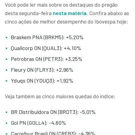
Você pode ler mais sobre os destaques do pregão
desta segunda-feira
nesta matéria
. Confira abaixo as
cinco ações de melhor desempenho do Ibovespa hoje:
Braskem PNA (BRKM5): +5,20%
Qualicorp ON (QUAL3): +4,10%
Petrobras ON (PETR3): +3,25%
Fleury ON (FLRY3): +2,96%
Yduqs ON (YDUQ3): +1,92%
Veja também as cinco maiores quedas do índice:
BR Distribuidora ON (BRDT3): -5,01%
Gol PN (GOLL4): -4,60%
Carrefour Brasil ON (CRFB3): -4,36%