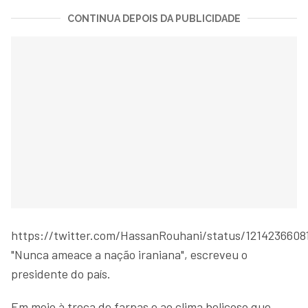
CONTINUA DEPOIS DA PUBLICIDADE
https://twitter.com/HassanRouhani/status/1214236608
"Nunca ameace a nação iraniana", escreveu o
presidente do país.
Em meio à troca de farpas e ao clima belicoso que