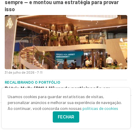
sempre — e montou uma estratégia para provar
isso
31 de julho de 2026 - 7:11
RECALIBRANDO O PORTFÓLIO
Pátria Malls (PMLL11) vende participação em
shopping e prevê lucro de R$ 1,70 por cota
Usamos cookies para guardar estatísticas de visitas,
personalizar anúncios e melhorar sua experiência de navegação.
Ao continuar, você concorda com nossas
políticas de cookies
FECHAR