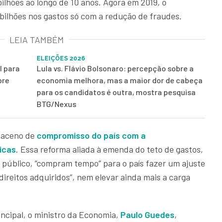
lhões ao longo de 10 anos. Agora em 2019, o
bilhões nos gastos só com a redução de fraudes.
LEIA TAMBÉM
ELEIÇÕES 2026
l para
Lula vs. Flávio Bolsonaro: percepção sobre a
bre
economia melhora, mas a maior dor de cabeça
para os candidatos é outra, mostra pesquisa
BTG/Nexus
 aceno de
compromisso do país com a
icas
. Essa reforma aliada à emenda do teto de gastos,
 público, “compram tempo” para o país fazer um ajuste
direitos adquiridos”, nem elevar ainda mais a carga
incipal, o ministro da Economia,
Paulo Guedes
,