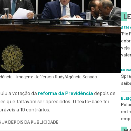
LE
SEM 
‘Pix
cobr
veja
vale
NOVA
Spra
idência - Imagem: Jefferson Rudy/Agência Senado
saib
luiu a votação da
reforma da Previdência
depois de
ELEI
es que faltavam ser apreciados. O texto-base foi
Pola
ráveis a 19 contrários.
entr
empa
UA DEPOIS DA PUBLICIDADE