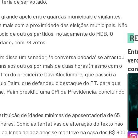
teria de ser votado.
grande apelo entre guardas municipais e vigilantes,
nda mais com a proximidade das eleições municipais. Não
apoio de outros partidos, notadamente do MDB. O
RE
dade, com 78 votos.
Ent
om disse um senador, "a conversa babada" se arrastou
ver
uns aos outros por mais de duas horas (mesmo com o
con
al foi do presidente Davi Alcolumbre, que passou a
ulo Paim, que defendeu o destaque do PT, para que
he, Paim presidiu uma CPI da Previdência, concluindo
nstituição de idades mínimas de aposentadoria de 65
heres. Como as tentativas de alteração do texto não
 ao longo de dez anos se manteve na casa dos R$ 800