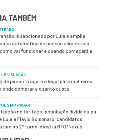
IA TAMBÉM
ATRASO
 Pensão’ é sancionado por Lula e amplia
ança automática de pensão alimentícia;
 como vai funcionar e quando começará a
r
 LEGISLAÇÃO
y de pimenta agora é legal para mulheres;
a onde comprar e quanto custa
ÇÕES NO RADAR
rização no tarifaço: população divide culpa
e Lula e Flávio Bolsonaro; candidatos
tam no 2º turno, mostra BTG/Nexus