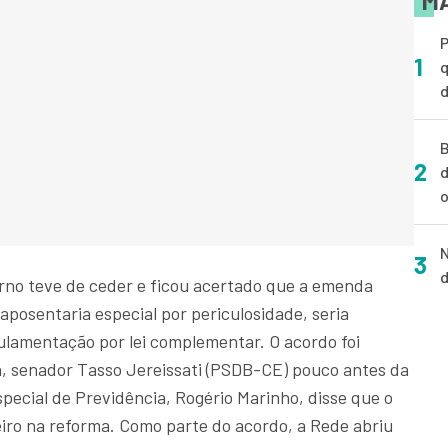
MA
P
1
q
d
B
2
d
o
N
3
d
erno teve de ceder e ficou acertado que a emenda
aposentaria especial por periculosidade, seria
ulamentação por lei complementar. O acordo foi
a, senador Tasso Jereissati (PSDB-CE) pouco antes da
special de Previdência, Rogério Marinho, disse que o
iro na reforma. Como parte do acordo, a Rede abriu