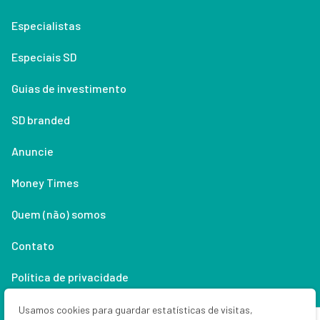
Especialistas
Especiais SD
Guias de investimento
SD branded
Anuncie
Money Times
Quem (não) somos
Contato
Política de privacidade
Lifestyle
Usamos cookies para guardar estatísticas de visitas,