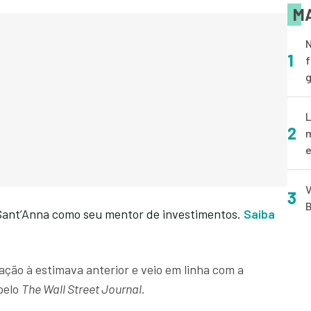
MA
N
1
f
g
L
2
m
e
V
3
B
Sant’Anna como seu mentor de investimentos.
Saiba
lação à estimava anterior e veio em linha com a
pelo
The Wall Street Journal
.