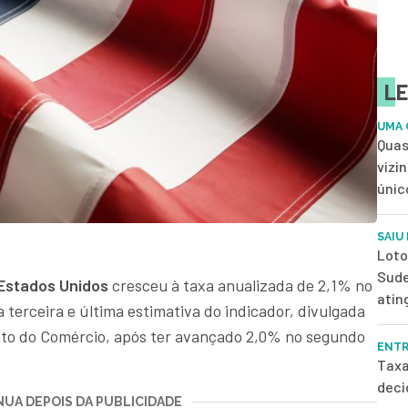
LE
UMA 
Quas
vizi
únic
SAIU
Loto
Sude
Estados Unidos
cresceu à taxa anualizada de 2,1% no
atin
 terceira e última estimativa do indicador, divulgada
nto do Comércio, após ter avançado 2,0% no segundo
ENTR
Taxa
deci
UA DEPOIS DA PUBLICIDADE