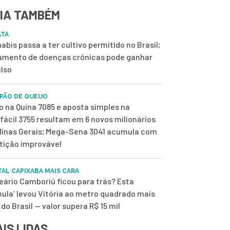
IA TAMBÉM
ATA
abis passa a ter cultivo permitido no Brasil;
amento de doenças crônicas pode ganhar
lso
 PÃO DE QUEIJO
o na Quina 7085 e aposta simples na
fácil 3755 resultam em 6 novos milionários
inas Gerais; Mega-Sena 3041 acumula com
tição improvável
TAL CAPIXABA MAIS CARA
eário Camboriú ficou para trás? Esta
mula’ levou Vitória ao metro quadrado mais
 do Brasil — valor supera R$ 15 mil
IS LIDAS