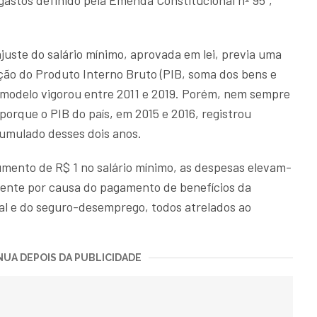
 gastos definido pela Emenda Constitucional nº 95",
ajuste do salário mínimo, aprovada em lei, previa uma
ação do Produto Interno Bruto (PIB, soma dos bens e
e modelo vigorou entre 2011 e 2019. Porém, nem sempre
orque o PIB do país, em 2015 e 2016, registrou
umulado desses dois anos.
mento de R$ 1 no salário mínimo, as despesas elevam-
mente por causa do pagamento de benefícios da
ial e do seguro-desemprego, todos atrelados ao
UA DEPOIS DA PUBLICIDADE