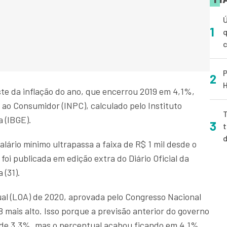
Ú
1
q
P
2
H
ste da inflação do ano, que encerrou 2019 em 4,1%,
ao Consumidor (INPC), calculado pelo Instituto
T
a (IBGE).
3
t
salário mínimo ultrapassa a faixa de R$ 1 mil desde o
 foi publicada em edição extra do Diário Oficial da
 (31).
al (LOA) de 2020, aprovada pelo Congresso Nacional
8 mais alto. Isso porque a previsão anterior do governo
a de 3,3%, mas o percentual acabou ficando em 4,1%,