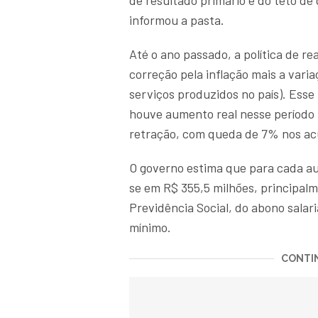
de resultado primário e do teto de
informou a pasta.
Até o ano passado, a política de re
correção pela inflação mais a vari
serviços produzidos no país). Ess
houve aumento real nesse período p
retração, com queda de 7% nos ac
O governo estima que para cada au
se em R$ 355,5 milhões, principal
Previdência Social, do abono salar
mínimo.
CONTIN