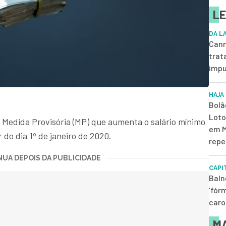
LE
DA L
Cann
trat
impu
HAJA
Bolã
Loto
u Medida Provisória (MP) que aumenta o salário mínimo
em M
 do dia 1º de janeiro de 2020.
repe
UA DEPOIS DA PUBLICIDADE
CAPI
Baln
‘fór
caro
MA