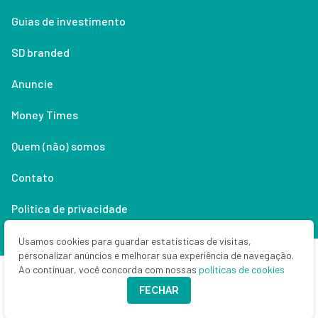
Guias de investimento
SD branded
Anuncie
Money Times
Quem (não) somos
Contato
Política de privacidade
Lifestyle
Usamos cookies para guardar estatísticas de visitas,
personalizar anúncios e melhorar sua experiência de navegação.
Ao continuar, você concorda com nossas
políticas de cookies
Copyright © 2026 Seu Dinheiro. Todos os direitos reservados.
FECHAR
CNPJ: 33.523.405/0001-63