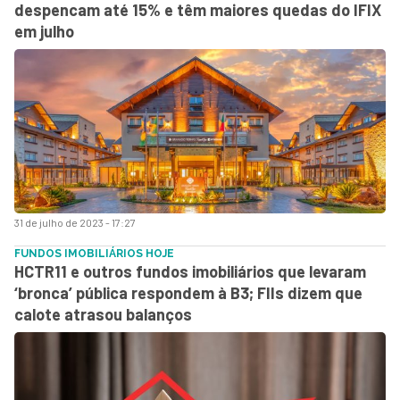
despencam até 15% e têm maiores quedas do IFIX
em julho
31 de julho de 2023 - 17:27
FUNDOS IMOBILIÁRIOS HOJE
HCTR11 e outros fundos imobiliários que levaram
‘bronca’ pública respondem à B3; FIIs dizem que
calote atrasou balanços