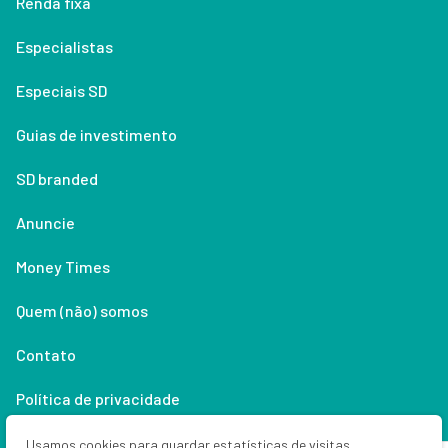
Renda fixa
Especialistas
Especiais SD
Guias de investimento
SD branded
Anuncie
Money Times
Quem (não) somos
Contato
Política de privacidade
Lifestyle
Usamos cookies para guardar estatísticas de visitas,