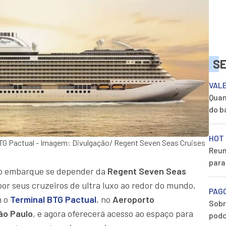
S
VAL
Quan
do b
HOT 
BTG Pactual - Imagem: Divulgação/ Regent Seven Seas Cruises
Reun
para
do embarque se depender da
Regent Seven Seas
or seus cruzeiros de ultra luxo ao redor do mundo,
PAG
m o
Terminal BTG Pactual
, no
Aeroporto
Sobr
ão Paulo
, e agora oferecerá acesso ao espaço para
podc