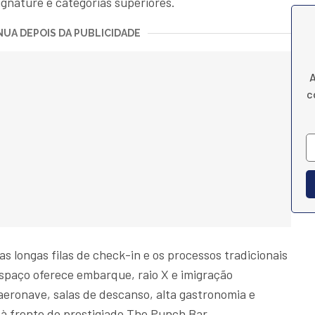
nature e categorias superiores.
UA DEPOIS DA PUBLICIDADE
A
c
 as longas filas de check-in e os processos tradicionais
spaço oferece embarque, raio X e imigração
 aeronave, salas de descanso, alta gastronomia e
 à frente do prestigiado The Punch Bar.