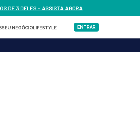
S DE 3 DELES – ASSISTA AGORA
ENTRAR
S
SEU NEGÓCIO
LIFESTYLE