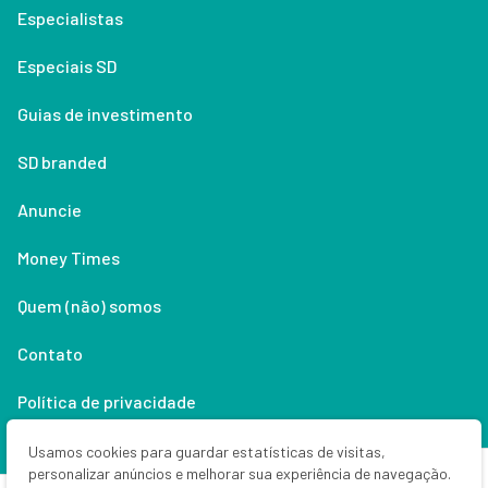
Especialistas
Especiais SD
Guias de investimento
SD branded
Anuncie
Money Times
Quem (não) somos
Contato
Política de privacidade
Lifestyle
Usamos cookies para guardar estatísticas de visitas,
personalizar anúncios e melhorar sua experiência de navegação.