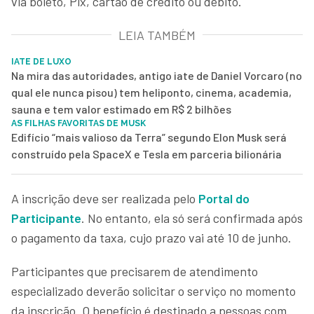
via boleto, Pix, cartão de crédito ou débito.
LEIA TAMBÉM
IATE DE LUXO
Na mira das autoridades, antigo iate de Daniel Vorcaro (no
qual ele nunca pisou) tem heliponto, cinema, academia,
sauna e tem valor estimado em R$ 2 bilhões
AS FILHAS FAVORITAS DE MUSK
Edifício “mais valioso da Terra” segundo Elon Musk será
construído pela SpaceX e Tesla em parceria bilionária
A inscrição deve ser realizada pelo
Portal do
Participante
. No entanto, ela só será confirmada após
o pagamento da taxa, cujo prazo vai até 10 de junho.
Participantes que precisarem de atendimento
especializado deverão solicitar o serviço no momento
da inscrição. O benefício é destinado a pessoas com