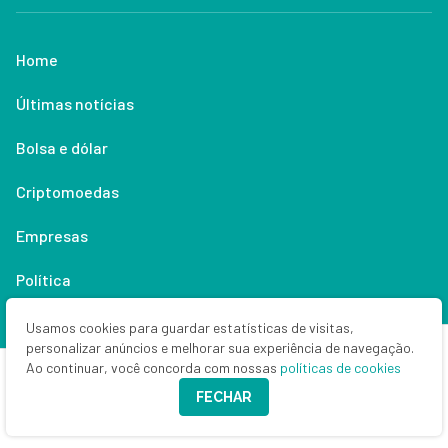
Home
Últimas notícias
Bolsa e dólar
Criptomoedas
Empresas
Política
Economia
Usamos cookies para guardar estatísticas de visitas,
personalizar anúncios e melhorar sua experiência de navegação.
Renda fixa
Ao continuar, você concorda com nossas
políticas de cookies
FECHAR
Especialistas