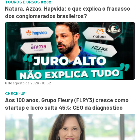
TOUROS E URSOS #282
Natura, Azzas, Hapvida: o que explica o fracasso
dos conglomerados brasileiros?
6 de agosto de 2026 - 18:52
CHECK-UP
Aos 100 anos, Grupo Fleury (FLRY3) cresce como
startup e lucro salta 45%; CEO dá diagnóstico