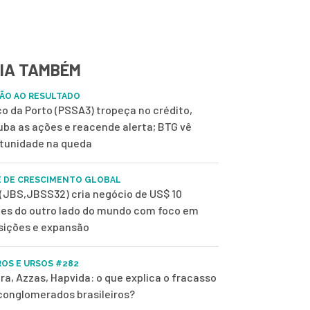
IA TAMBÉM
ÃO AO RESULTADO
o da Porto (PSSA3) tropeça no crédito,
uba as ações e reacende alerta; BTG vê
tunidade na queda
 DE CRESCIMENTO GLOBAL
(JBS,JBSS32) cria negócio de US$ 10
ões do outro lado do mundo com foco em
sições e expansão
OS E URSOS #282
ra, Azzas, Hapvida: o que explica o fracasso
conglomerados brasileiros?