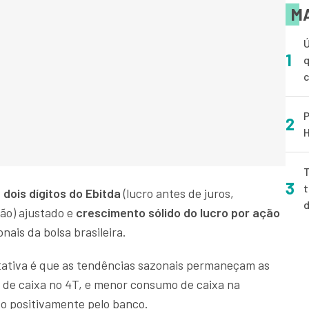
MA
Ú
1
q
P
2
H
T
3
t
dois dígitos do Ebitda
(lucro antes de juros,
ão) ajustado e
crescimento sólido do lucro por ação
nais da bolsa brasileira.
tativa é que as tendências sazonais permaneçam as
e caixa no 4T, e menor consumo de caixa na
to positivamente pelo banco.