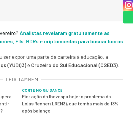
evereiro?
Analistas revelaram gratuitamente as
ções, FIIs, BDRs e criptomoedas para buscar lucros
uiser expor uma parte da carteira à educação, a
uqs (YUDQ3)
e
Cruzeiro do Sul Educacional (CSED3)
.
LEIA TAMBÉM
CORTE NO GUIDANCE
supera
Pior ação do Ibovespa hoje: o problema da
antir
Lojas Renner (LREN3), que tomba mais de 13%
ê?
após balanço