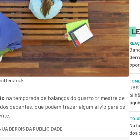
LE
REAÇ
Banc
derr
opor
hutterstock
FOME
JBS 
bilh
ão
na temporada de balanços do quarto trimestre de
aqui
ados decentes, que podem trazer algum alívio para os
ente.
TOUR
Natu
UA DEPOIS DA PUBLICIDADE
dos 