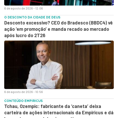
6 de agosto de 2026 - 12:06
O DESCONTO DA CIDADE DE DEUS
Desconto excessivo? CEO do Bradesco (BBDC4) vê
ação ‘em promoção’ e manda recado ao mercado
após lucro do 2T26
6 de agosto de 2026 - 10:56
CONTEÚDO EMPIRICUS
Tchau, Ozempic: fabricante da ‘caneta’ deixa
carteira de ações internacionais da Empiricus e dá