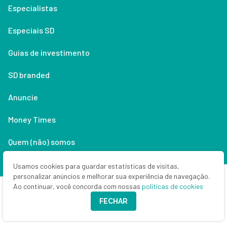
Especialistas
Especiais SD
Guias de investimento
SD branded
Anuncie
Money Times
Quem (não) somos
Contato
Usamos cookies para guardar estatísticas de visitas,
personalizar anúncios e melhorar sua experiência de navegação.
Política de privacidade
Ao continuar, você concorda com nossas
políticas de cookies
FECHAR
Lifestyle