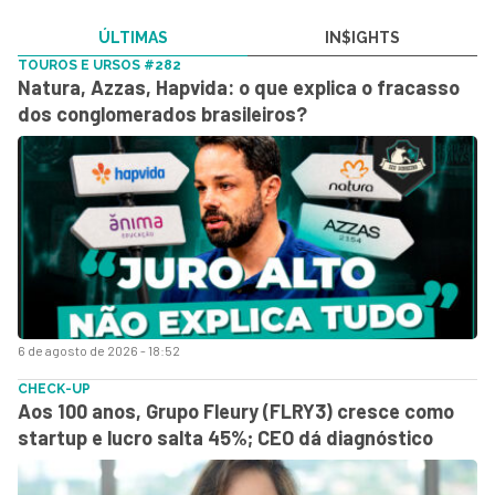
ÚLTIMAS
IN$IGHTS
TOUROS E URSOS #282
Natura, Azzas, Hapvida: o que explica o fracasso
dos conglomerados brasileiros?
6 de agosto de 2026 - 18:52
CHECK-UP
Aos 100 anos, Grupo Fleury (FLRY3) cresce como
startup e lucro salta 45%; CEO dá diagnóstico