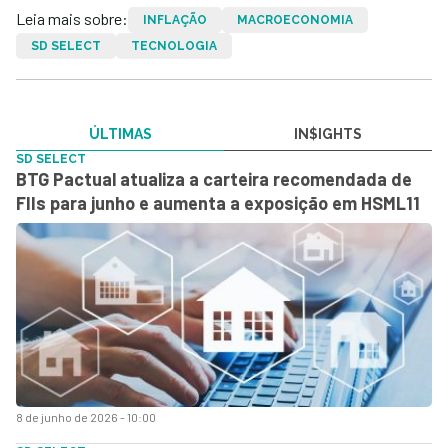
Leia mais sobre:
INFLAÇÃO
MACROECONOMIA
SD SELECT
TECNOLOGIA
ÚLTIMAS
IN$IGHTS
SD SELECT
BTG Pactual atualiza a carteira recomendada de
FIIs para junho e aumenta a exposição em HSML11
8 de junho de 2026 - 10:00