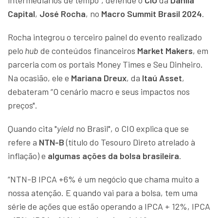
Capital
,
José Rocha
, no
Macro Summit Brasil 2024
.
Rocha integrou o terceiro painel do evento realizado
pelo
hub
de conteúdos financeiros
Market Makers
, em
parceria com os portais Money Times e Seu Dinheiro.
Na ocasião, ele e
Mariana Dreux
, da
Itaú Asset
,
debateram “O cenário macro e seus impactos nos
preços".
Quando cita "
yield
no Brasil", o CIO explica que se
refere a
NTN-B
(título do Tesouro Direto atrelado à
inflação) e
algumas ações da bolsa brasileira
.
“NTN-B IPCA +6% é um negócio que chama muito a
nossa atenção. E quando vai para a bolsa, tem uma
série de ações que estão operando a IPCA + 12%, IPCA