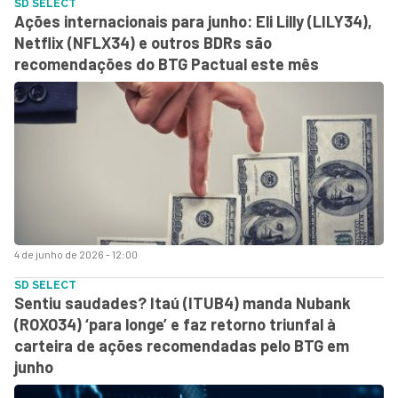
SD SELECT
Ações internacionais para junho: Eli Lilly (LILY34),
Netflix (NFLX34) e outros BDRs são
recomendações do BTG Pactual este mês
4 de junho de 2026 - 12:00
SD SELECT
Sentiu saudades? Itaú (ITUB4) manda Nubank
(ROXO34) ‘para longe’ e faz retorno triunfal à
carteira de ações recomendadas pelo BTG em
junho