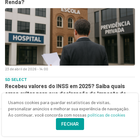
Renda?
23 de abril de 2026 - 14:00
SD SELECT
Recebeu valores do INSS em 2025? Saiba quais
erros evitar para sua declaração de Imposto de
Renda não ficar retida na malha fiscal
Usamos cookies para guardar estatísticas de visitas,
personalizar anúncios e melhorar sua experiência de navegação.
Ao continuar, você concorda com nossas
políticas de cookies
FECHAR