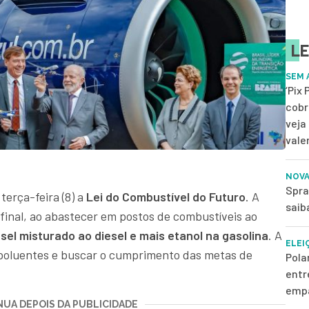
LE
SEM 
‘Pix
cobr
veja
vale
NOVA
Spra
erça-feira (8) a
Lei do Combustível do Futuro
. A
saib
final, ao abastecer em postos de combustíveis ao
sel misturado ao diesel e mais etanol na gasolina
. A
ELEI
s poluentes e buscar o cumprimento das metas de
Pola
entr
empa
UA DEPOIS DA PUBLICIDADE