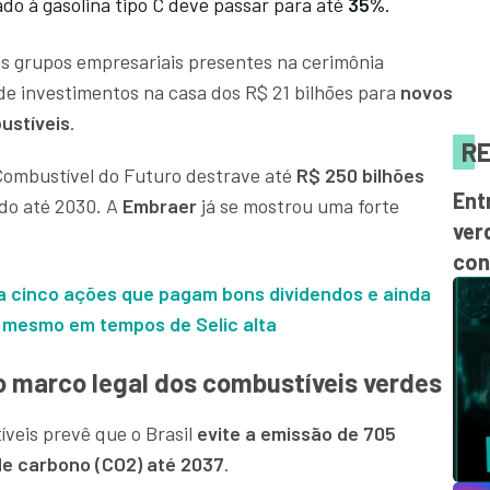
ado à gasolina tipo C deve passar para até
35%
.
ns grupos empresariais presentes na cerimônia
 investimentos na casa dos R$ 21 bilhões para
novos
ustíveis
.
RE
Combustível do Futuro destrave até
R$ 250 bilhões
Ent
ado até 2030. A
Embraer
já se mostrou uma forte
ver
con
ga cinco ações que pagam bons dividendos e ainda
r mesmo em tempos de Selic alta
vo marco legal dos combustíveis verdes
veis prevê que o Brasil
evite a emissão de 705
de carbono (CO2) até 2037
.