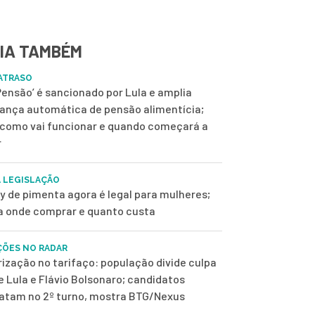
IA TAMBÉM
ATRASO
 Pensão’ é sancionado por Lula e amplia
ança automática de pensão alimentícia;
 como vai funcionar e quando começará a
r
 LEGISLAÇÃO
y de pimenta agora é legal para mulheres;
a onde comprar e quanto custa
ÇÕES NO RADAR
rização no tarifaço: população divide culpa
e Lula e Flávio Bolsonaro; candidatos
tam no 2º turno, mostra BTG/Nexus