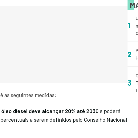
MA
Ú
1
q
P
2
H
Q
3
T
vê as seguintes medidas:
 óleo diesel deve alcançar 20% até 2030
e poderá
m percentuais a serem definidos pelo Conselho Nacional