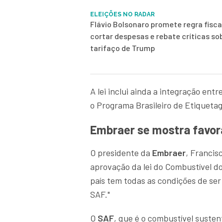
ELEIÇÕES NO RADAR
Flávio Bolsonaro promete regra fisca
cortar despesas e rebate críticas so
tarifaço de Trump
A lei inclui ainda a integração ent
o Programa Brasileiro de Etiqueta
Embraer se mostra favorá
O presidente da
Embraer
, Franci
aprovação da lei do Combustível d
país tem todas as condições de ser
SAF."
O
SAF
, que é o combustível susten