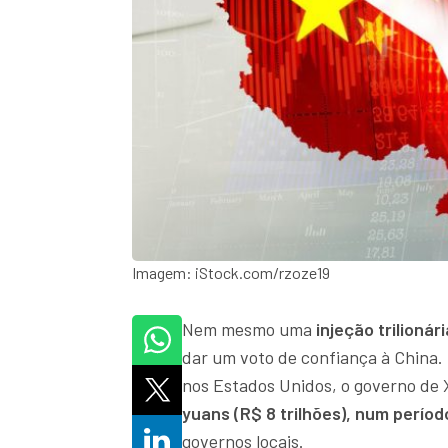
Imagem: iStock.com/rzoze19
Nem mesmo uma
injeção trilionári
dar um voto de confiança à China. 
nos Estados Unidos, o governo de
yuans (R$ 8 trilhões), num períod
governos locais.