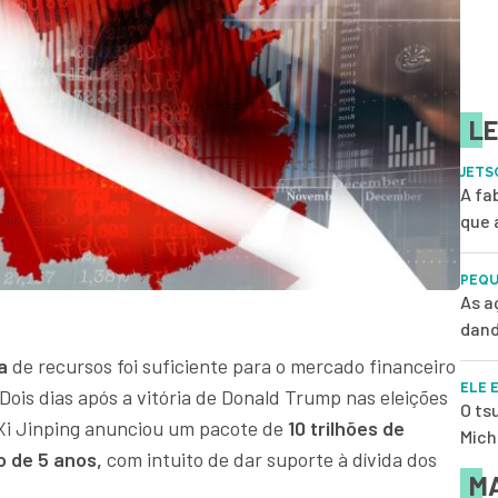
LE
JETS
A fa
que 
PEQU
As a
dand
a
de recursos foi suficiente para o mercado financeiro
ELE 
Dois dias após a vitória de Donald Trump nas eleições
O ts
 Xi Jinping anunciou um pacote de
10 trilhões de
Mich
o de 5 anos,
com intuito de dar suporte à dívida dos
MA