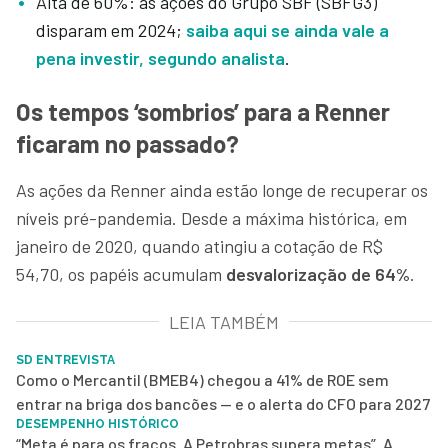
Alta de 60%: as ações do Grupo SBF (SBFG3)
disparam em 2024;
saiba aqui se ainda vale a
pena investir, segundo analista
.
Os tempos ‘sombrios’ para a Renner
ficaram no passado?
As ações da Renner ainda estão longe de recuperar os
níveis pré-pandemia. Desde a máxima histórica, em
janeiro de 2020, quando atingiu a cotação de R$
54,70, os papéis acumulam
desvalorização de 64%
.
LEIA TAMBÉM
SD ENTREVISTA
Como o Mercantil (BMEB4) chegou a 41% de ROE sem
entrar na briga dos bancões — e o alerta do CFO para 2027
DESEMPENHO HISTÓRICO
“Meta é para os fracos. A Petrobras supera metas”. A