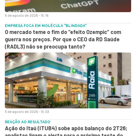
5 de agosto de 2026 - 15:16
EMPRESA FOCA EM MOLÉCULA "BLINDADA"
O mercado teme o fim do “efeito Ozempic” com
guerra nos preços. Por que o CEO da RD Saúde
(RADL3) não se preocupa tanto?
5 de agosto de 2026 - 15:03
REAÇÃO AO RESULTADO
Ação do Itaú (ITUB4) sobe após balanço do 2T26;
analistas ligam o alerta para o próximo teste do