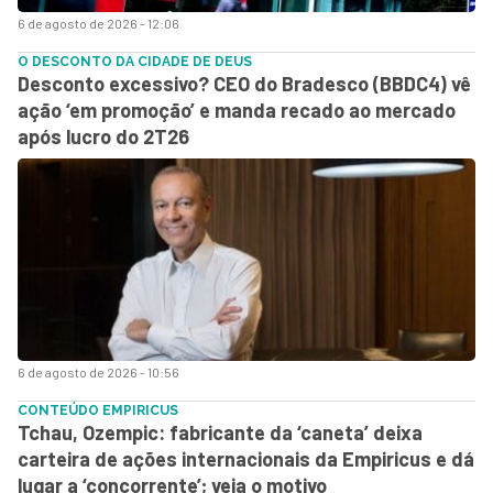
6 de agosto de 2026 - 12:06
O DESCONTO DA CIDADE DE DEUS
Desconto excessivo? CEO do Bradesco (BBDC4) vê
ação ‘em promoção’ e manda recado ao mercado
após lucro do 2T26
6 de agosto de 2026 - 10:56
CONTEÚDO EMPIRICUS
Tchau, Ozempic: fabricante da ‘caneta’ deixa
carteira de ações internacionais da Empiricus e dá
lugar a ‘concorrente’; veja o motivo