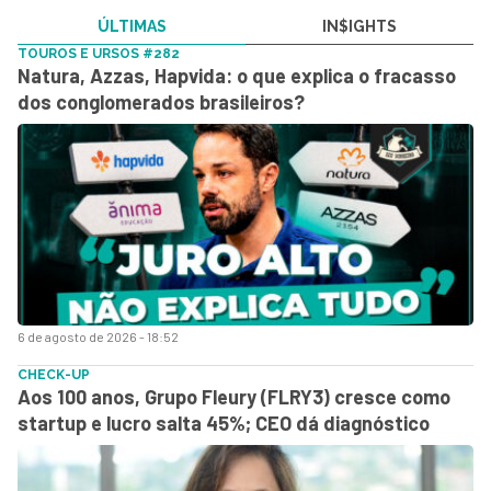
ÚLTIMAS
IN$IGHTS
TOUROS E URSOS #282
Natura, Azzas, Hapvida: o que explica o fracasso
dos conglomerados brasileiros?
6 de agosto de 2026 - 18:52
CHECK-UP
Aos 100 anos, Grupo Fleury (FLRY3) cresce como
startup e lucro salta 45%; CEO dá diagnóstico