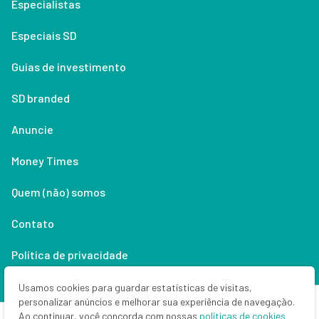
Especialistas
Especiais SD
Guias de investimento
SD branded
Anuncie
Money Times
Quem (não) somos
Contato
Política de privacidade
Lifestyle
Usamos cookies para guardar estatísticas de visitas,
personalizar anúncios e melhorar sua experiência de navegação.
Ao continuar, você concorda com nossas
políticas de cookies