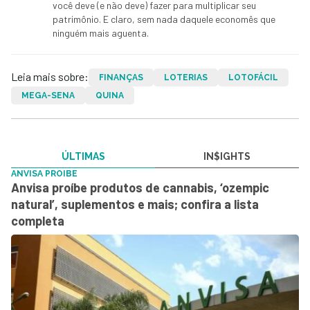
você deve (e não deve) fazer para multiplicar seu
patrimônio. E claro, sem nada daquele economês que
ninguém mais aguenta.
Leia mais sobre:
FINANÇAS
LOTERIAS
LOTOFÁCIL
MEGA-SENA
QUINA
ÚLTIMAS
IN$IGHTS
ANVISA PROIBE
Anvisa proíbe produtos de cannabis, ‘ozempic
natural’, suplementos e mais; confira a lista
completa