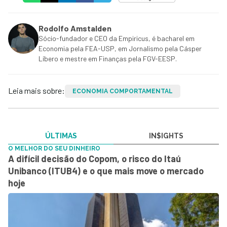
Rodolfo Amstalden
Sócio-fundador e CEO da Empiricus, é bacharel em
Economia pela FEA-USP, em Jornalismo pela Cásper
Líbero e mestre em Finanças pela FGV-EESP.
Leia mais sobre:
ECONOMIA COMPORTAMENTAL
ÚLTIMAS
IN$IGHTS
O MELHOR DO SEU DINHEIRO
A difícil decisão do Copom, o risco do Itaú
Unibanco (ITUB4) e o que mais move o mercado
hoje