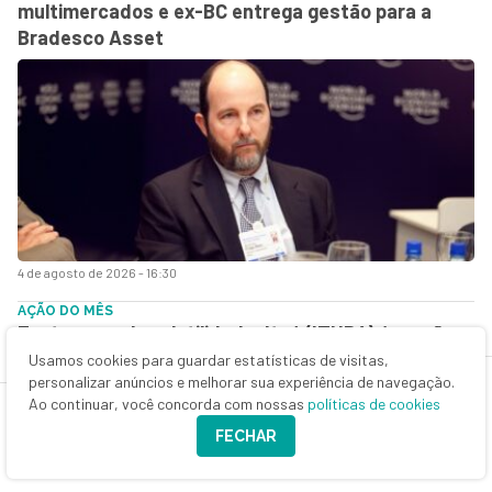
multimercados e ex-BC entrega gestão para a
Bradesco Asset
4 de agosto de 2026 - 16:30
AÇÃO DO MÊS
Em tempos de volatilidade, Itaú (ITUB4) é a ação
favorita dos analistas para investir em agosto;
Usamos cookies para guardar estatísticas de visitas,
personalizar anúncios e melhorar sua experiência de navegação.
confira o ranking completo
Ao continuar, você concorda com nossas
políticas de cookies
FECHAR