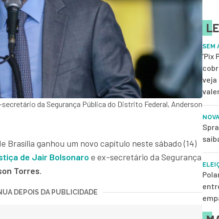
LE
SEM 
‘Pix
cobr
veja
vale
-secretário da Segurança Pública do Distrito Federal, Anderson
NOVA
Spra
saib
e Brasília ganhou um novo capítulo neste sábado (14)
stiça de Jair Bolsonaro
e ex-secretário da Segurança
ELEI
on Torres
.
Pola
entr
UA DEPOIS DA PUBLICIDADE
empa