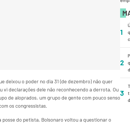
empa
MA
Ú
1
q
P
2
q
d
e deixou o poder no dia 31 (de dezembro) não quer
T
eu vi declarações dele não reconhecendo a derrota. Ou
3
t
rupo de aloprados, um grupo de gente com pouco senso
 com os congressistas.
posse do petista, Bolsonaro voltou a questionar o