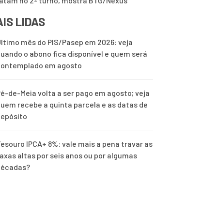
tam no 2º turno, mostra BTG/Nexus
IS LIDAS
ltimo mês do PIS/Pasep em 2026: veja
uando o abono fica disponível e quem será
contemplado em agosto
é-de-Meia volta a ser pago em agosto; veja
uem recebe a quinta parcela e as datas de
epósito
esouro IPCA+ 8%: vale mais a pena travar as
axas altas por seis anos ou por algumas
décadas?