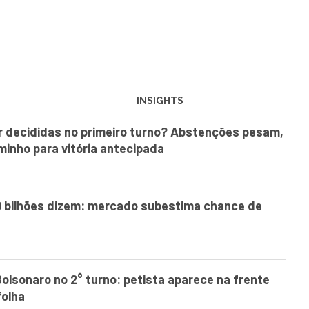
IN$IGHTS
r decididas no primeiro turno? Abstenções pesam,
minho para vitória antecipada
0 bilhões dizem: mercado subestima chance de
Bolsonaro no 2° turno: petista aparece na frente
folha