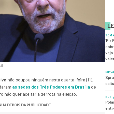
LE
SEM 
‘Pix
cobr
veja
vale
il
NOVA
Spra
ilva
não poupou ninguém nesta quarta-feira (11).
saib
edaram
as sedes dos Três Poderes em Brasília
de
ro não quer aceitar a derrota na eleição.
ELEI
Pola
UA DEPOIS DA PUBLICIDADE
entr