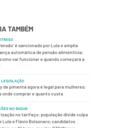
IA TAMBÉM
ATRASO
 Pensão’ é sancionado por Lula e amplia
ança automática de pensão alimentícia;
 como vai funcionar e quando começará a
r
 LEGISLAÇÃO
y de pimenta agora é legal para mulheres;
a onde comprar e quanto custa
ÇÕES NO RADAR
rização no tarifaço: população divide culpa
e Lula e Flávio Bolsonaro; candidatos