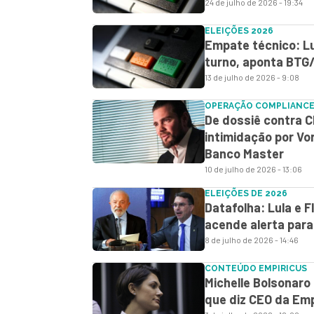
24 de julho de 2026 - 19:34
ELEIÇÕES 2026
Empate técnico: Lu
turno, aponta BTG
13 de julho de 2026 - 9:08
OPERAÇÃO COMPLIANCE
De dossiê contra C
intimidação por Vo
Banco Master
10 de julho de 2026 - 13:06
ELEIÇÕES DE 2026
Datafolha: Lula e 
acende alerta para
8 de julho de 2026 - 14:46
CONTEÚDO EMPIRICUS
Michelle Bolsonaro é
que diz CEO da Emp