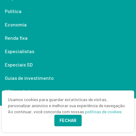
Política
Economia
Renda fixa
Especialistas
Especiais SD
Guias de investimento
SD branded
Usamos cookies para guardar estatísticas de visitas,
Anuncie
personalizar anúncios e melhorar sua experiência de navegação.
Ao continuar, você concorda com nossas
políticas de cookies
Money Times
FECHAR
Quem (não) somos