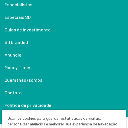
Especialistas
Especiais SD
Guias de investimento
SD branded
Anuncie
Money Times
Quem (não) somos
Contato
Política de privacidade
Lifestyle
Usamos cookies para guardar estatísticas de visitas,
personalizar anúncios e melhorar sua experiência de navegação.