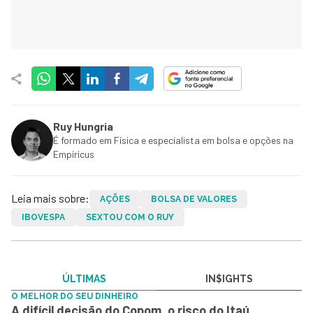
Ruy Hungria
É formado em Física e especialista em bolsa e opções na
Empiricus
Leia mais sobre:
AÇÕES
BOLSA DE VALORES
IBOVESPA
SEXTOU COM O RUY
ÚLTIMAS
IN$IGHTS
O MELHOR DO SEU DINHEIRO
A difícil decisão do Copom, o risco do Itaú