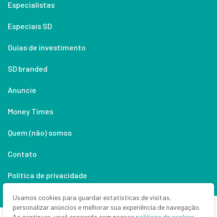
Especialistas
Especiais SD
Guias de investimento
SD branded
Anuncie
Money Times
Quem (não) somos
Contato
Política de privacidade
Lifestyle
Usamos cookies para guardar estatísticas de visitas,
personalizar anúncios e melhorar sua experiência de navegação.
Ao continuar, você concorda com nossas
políticas de cookies