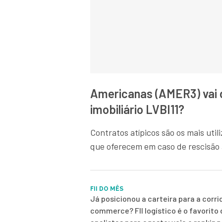
Americanas (AMER3) vai d
imobiliário LVBI11?
Contratos atípicos são os mais util
que oferecem em caso de rescisão 
FII DO MÊS
Já posicionou a carteira para a corri
commerce? FII logístico é o favorito