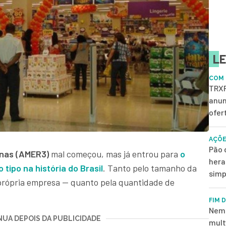
LE
COM 
TRXF
anun
ofer
AÇÕE
Pão 
nas (AMER3)
mal começou, mas já entrou para
o
hera
tipo na história do Brasil
. Tanto pelo tamanho da
simp
 própria empresa — quanto pela quantidade de
FIM 
Nem 
UA DEPOIS DA PUBLICIDADE
mult