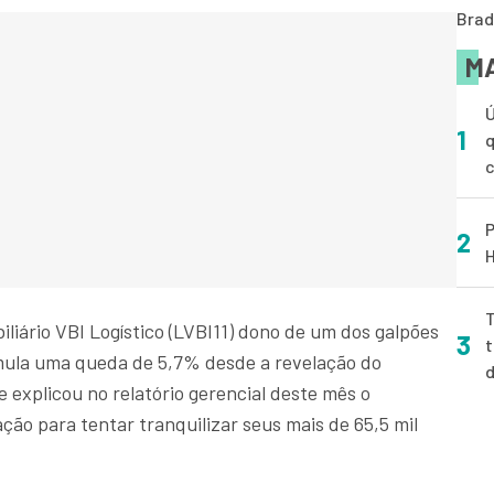
Brad
MA
Ú
1
q
P
2
H
T
liário VBI Logístico (LVBI11) dono de um dos galpões
3
t
cumula uma queda de 5,7% desde a revelação do
 explicou no relatório gerencial deste mês o
ão para tentar tranquilizar seus mais de 65,5 mil