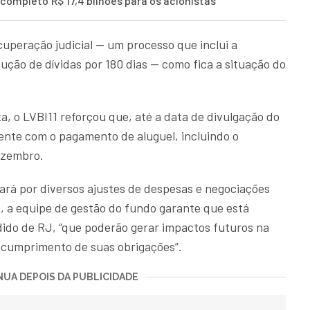
g completo
R$ 17,4 bilhões para os acionistas
peração judicial — um processo que inclui a
ção de dívidas por 180 dias — como fica a situação do
, o LVBI11 reforçou que, até a data de divulgação do
plente com o pagamento de aluguel, incluindo o
ezembro.
ará por diversos ajustes de despesas e negociações
, a equipe de gestão do fundo garante que está
ido de RJ, “que poderão gerar impactos futuros na
 cumprimento de suas obrigações”.
UA DEPOIS DA PUBLICIDADE