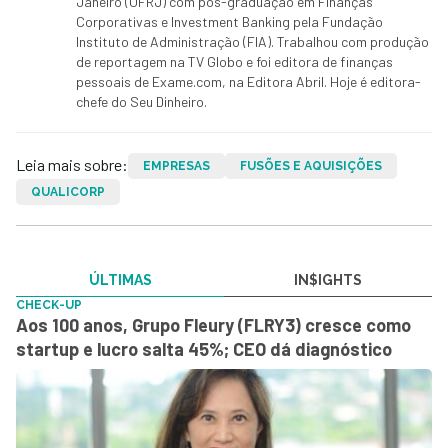
Janeiro (UFRJ) com pós-graduação em Finanças
Corporativas e Investment Banking pela Fundação
Instituto de Administração (FIA). Trabalhou com produção
de reportagem na TV Globo e foi editora de finanças
pessoais de Exame.com, na Editora Abril. Hoje é editora-
chefe do Seu Dinheiro.
Leia mais sobre:
EMPRESAS
FUSÕES E AQUISIÇÕES
QUALICORP
ÚLTIMAS
IN$IGHTS
CHECK-UP
Aos 100 anos, Grupo Fleury (FLRY3) cresce como
startup e lucro salta 45%; CEO dá diagnóstico