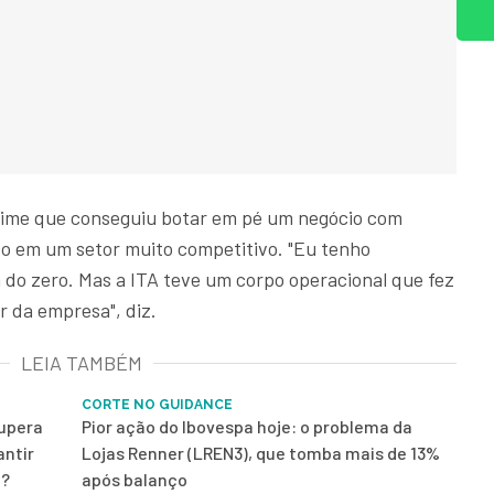
 time que conseguiu botar em pé um negócio com
o em um setor muito competitivo. "Eu tenho
do zero. Mas a ITA teve um corpo operacional que fez
r da empresa", diz.
LEIA TAMBÉM
CORTE NO GUIDANCE
supera
Pior ação do Ibovespa hoje: o problema da
antir
Lojas Renner (LREN3), que tomba mais de 13%
ê?
após balanço