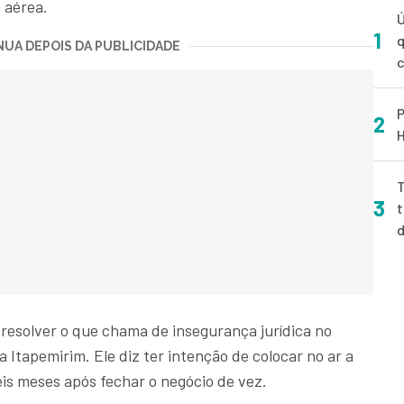
a aérea.
Ú
1
q
UA DEPOIS DA PUBLICIDADE
P
2
H
T
3
t
 resolver o que chama de insegurança jurídica no
 Itapemirim. Ele diz ter intenção de colocar no ar a
is meses após fechar o negócio de vez.