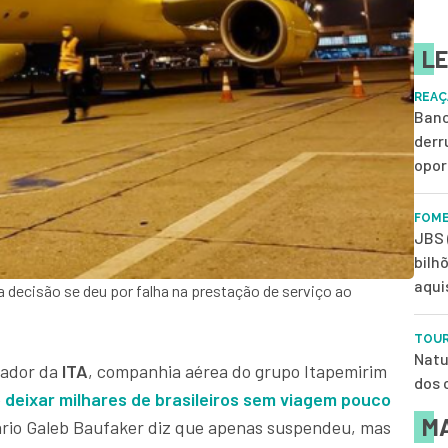
LE
REAÇ
Banc
derr
opor
FOME
JBS 
bilh
aqui
 decisão se deu por falha na prestação de serviço ao
TOUR
Natu
ador da
ITA
, companhia aérea do grupo Itapemirim
dos 
e
deixar milhares de brasileiros sem viagem pouco
MA
ário Galeb Baufaker diz que apenas suspendeu, mas