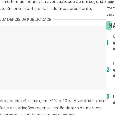
eu nome tem um bônus: na eventualidade de um segundo
Baln
até Simone Tebet ganharia do atual presidente.
‘fór
caro
UA DEPOIS DA PUBLICIDADE
MA
Ú
1
q
P
2
q
d
T
3
t
aro por estreita margem: 41% a 40%. É verdade que o
ico e as variações recentes estão dentro da margem
os porcentuais para mais ou para menos.