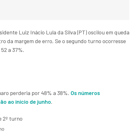
sidente Luiz Inácio Lula da Silva (PT) oscilou em queda
tro da margem de erro. Se o segundo turno ocorresse
r 52 a 37%.
onaro perderia por 48% a 38%.
Os números
o ao início de junho
.
rno