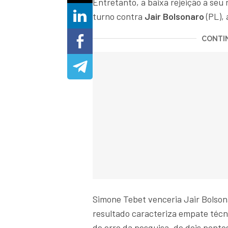
Entretanto, a baixa rejeição a s
turno contra
Jair Bolsonaro
(PL), 
CONTIN
Simone Tebet venceria Jair Bolson
resultado caracteriza empate técn
de erro da pesquisa, de dois pont