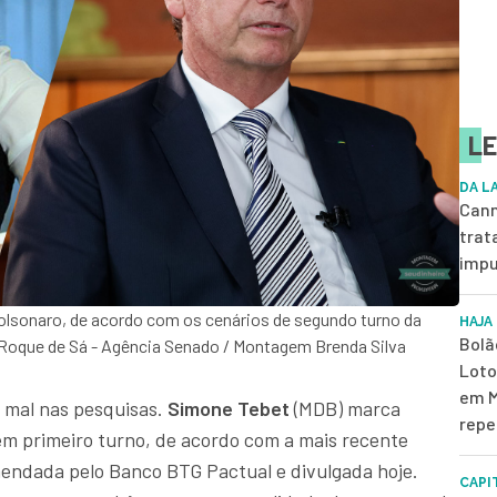
LE
DA L
Cann
trat
impu
olsonaro, de acordo com os cenários de segundo turno da
HAJA
Bolã
oque de Sá - Agência Senado / Montagem Brenda Silva
Loto
em M
i mal nas pesquisas.
Simone Tebet
(MDB) marca
repe
m primeiro turno, de acordo com a mais recente
endada pelo Banco BTG Pactual e divulgada hoje.
CAPI