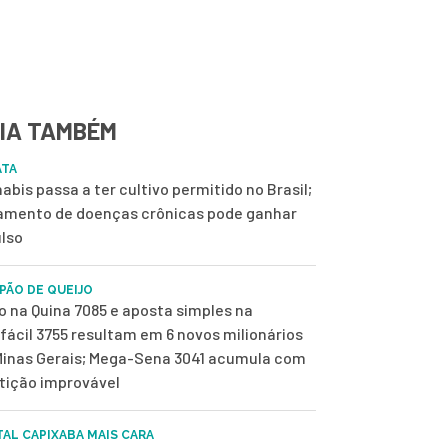
IA TAMBÉM
ATA
abis passa a ter cultivo permitido no Brasil;
amento de doenças crônicas pode ganhar
lso
 PÃO DE QUEIJO
o na Quina 7085 e aposta simples na
fácil 3755 resultam em 6 novos milionários
inas Gerais; Mega-Sena 3041 acumula com
tição improvável
TAL CAPIXABA MAIS CARA