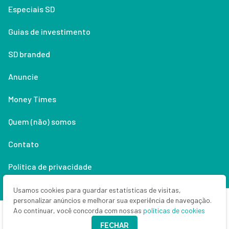
Especiais SD
Guias de investimento
SD branded
Anuncie
Money Times
Quem (não) somos
Contato
Política de privacidade
Lifestyle
Usamos cookies para guardar estatísticas de visitas,
personalizar anúncios e melhorar sua experiência de navegação.
Ao continuar, você concorda com nossas
políticas de cookies
Copyright © 2026 Seu Dinheiro. Todos os direitos reservados.
FECHAR