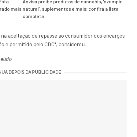
Esta
Anvisa proíbe produtos de cannabis, ‘ozempic
drado mais
natural’, suplementos e mais; confira a lista
l
completa
 na aceitação de repasse ao consumidor dos encargos
não é permitido pelo CDC", considerou.
teúdo
UA DEPOIS DA PUBLICIDADE