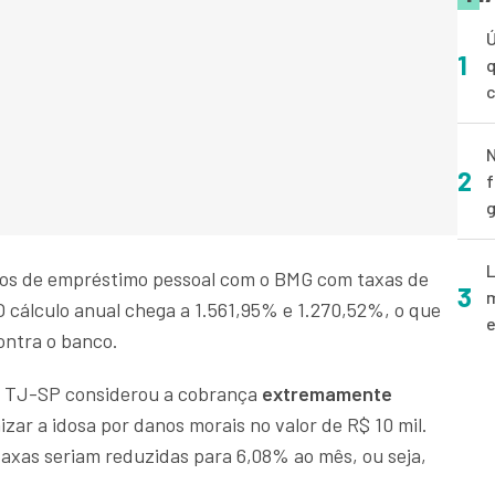
Ú
1
q
N
2
f
g
L
atos de empréstimo pessoal com o BMG com taxas de
3
m
 cálculo anual chega a 1.561,95% e 1.270,52%, o que
e
ontra o banco.
do TJ-SP considerou a cobrança
extremamente
zar a idosa por danos morais no valor de R$ 10 mil.
taxas seriam reduzidas para 6,08% ao mês, ou seja,