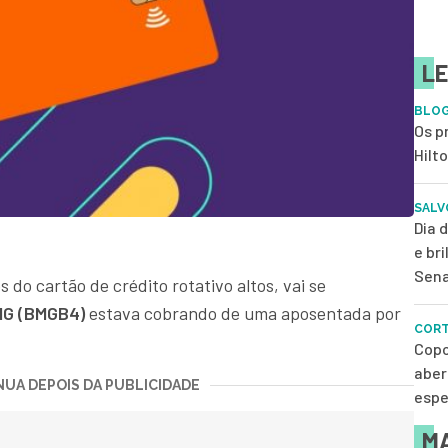
LE
BLOG
Os p
Hilt
SALV
Dia 
e br
Sena
s do cartão de crédito rotativo altos, vai se
G (BMGB4)
estava cobrando de uma aposentada por
CORT
Copo
aber
UA DEPOIS DA PUBLICIDADE
espe
MA