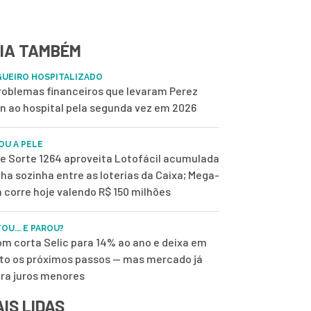
IA TAMBÉM
UEIRO HOSPITALIZADO
roblemas financeiros que levaram Perez
on ao hospital pela segunda vez em 2026
OU A PELE
de Sorte 1264 aproveita Lotofácil acumulada
ilha sozinha entre as loterias da Caixa; Mega-
 corre hoje valendo R$ 150 milhões
OU... E PAROU?
m corta Selic para 14% ao ano e deixa em
to os próximos passos — mas mercado já
ra juros menores
IS LIDAS