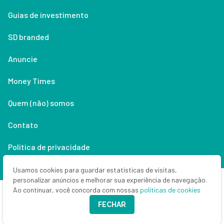
Guias de investimento
SD branded
Anuncie
Money Times
Quem (não) somos
Contato
Política de privacidade
Lifestyle
Usamos cookies para guardar estatísticas de visitas,
personalizar anúncios e melhorar sua experiência de navegação.
Ao continuar, você concorda com nossas
políticas de cookies
Copyright © 2026 Seu Dinheiro. Todos os direitos reservados.
FECHAR
CNPJ: 33.523.405/0001-63