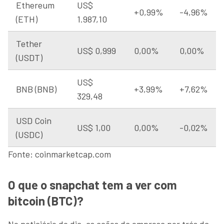
Ethereum
US$
+0,99%
-4,96%
(ETH)
1.987,10
Tether
US$ 0,999
0,00%
0,00%
(USDT)
US$
BNB (BNB)
+3,99%
+7,62%
329,48
USD Coin
US$ 1,00
0,00%
-0,02%
(USDC)
Fonte: coinmarketcap.com
O que o snapchat tem a ver com
bitcoin (BTC)?
No noticiário do dia, as ações da empresa por trás da