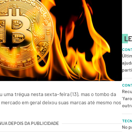
LE
CONT
Últi
ajud
parti
CONT
Recu
 uma trégua nesta sexta-feira (13), mas o tombo da
‘far
 mercado em geral deixou suas marcas até mesmo nos
outr
TEC
UA DEPOIS DA PUBLICIDADE
No p