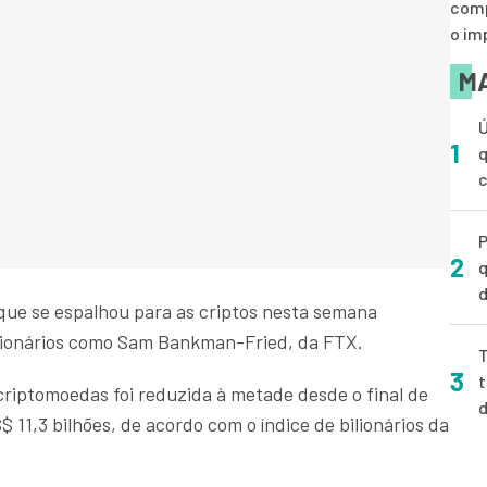
comp
o im
MA
Ú
1
q
P
2
q
d
 que se espalhou para as criptos nesta semana
bilionários como Sam Bankman-Fried, da FTX.
T
3
t
riptomoedas foi reduzida à metade desde o final de
 11,3 bilhões, de acordo com o índice de bilionários da