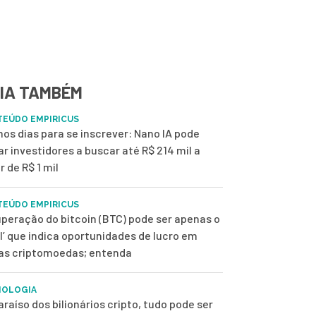
IA TAMBÉM
EÚDO EMPIRICUS
mos dias para se inscrever: Nano IA pode
ar investidores a buscar até R$ 214 mil a
r de R$ 1 mil
EÚDO EMPIRICUS
peração do bitcoin (BTC) pode ser apenas o
ol’ que indica oportunidades de lucro em
as criptomoedas; entenda
NOLOGIA
araíso dos bilionários cripto, tudo pode ser