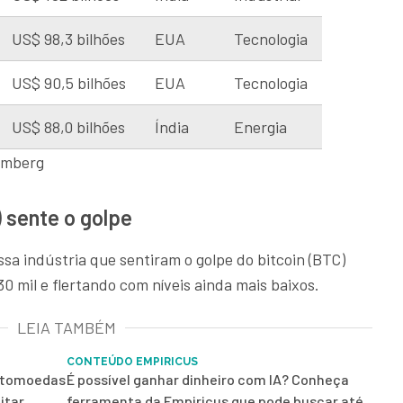
US$ 98,3 bilhões
EUA
Tecnologia
US$ 90,5 bilhões
EUA
Tecnologia
US$ 88,0 bilhões
Índia
Energia
oomberg
) sente o golpe
sa indústria que sentiram o golpe do bitcoin (BTC)
 mil e flertando com níveis ainda mais baixos.
LEIA TAMBÉM
CONTEÚDO EMPIRICUS
iptomoedas
É possível ganhar dinheiro com IA? Conheça
itar
ferramenta da Empiricus que pode buscar até