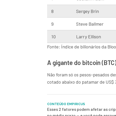
8
Sergey Brin
9
Steve Ballmer
10
Larry Ellison
Fonte: Índice de bilionários da Bl
A gigante do bitcoin (BTC
Não foram só os pesos-pesados des
cotado abaixo do patamar de US$ 30
CONTEÚDO EMPIRICUS
Esses 2 fatores podem afetar as cr
no médio prazo — e você pode aprove